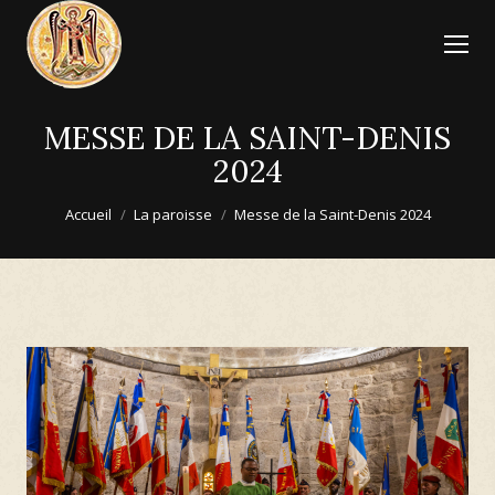
MESSE DE LA SAINT-DENIS
2024
Vous êtes ici :
Accueil
La paroisse
Messe de la Saint-Denis 2024