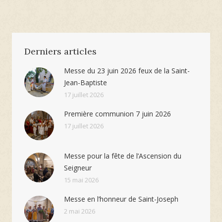
Derniers articles
Messe du 23 juin 2026 feux de la Saint-
Jean-Baptiste
17 juillet 2026
Première communion 7 juin 2026
17 juillet 2026
Messe pour la fête de l’Ascension du
Seigneur
15 mai 2026
Messe en l’honneur de Saint-Joseph
2 mai 2026