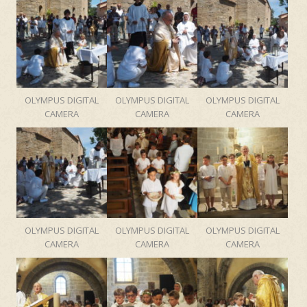
OLYMPUS DIGITAL
OLYMPUS DIGITAL
OLYMPUS DIGITAL
CAMERA
CAMERA
CAMERA
OLYMPUS DIGITAL
OLYMPUS DIGITAL
OLYMPUS DIGITAL
CAMERA
CAMERA
CAMERA