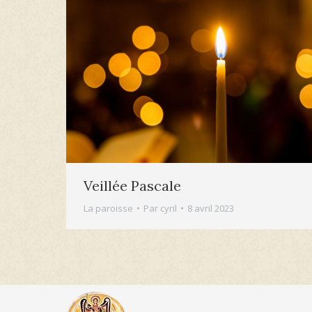
Veillée Pascale
La paroisse
Par
cyril
8 avril 2023