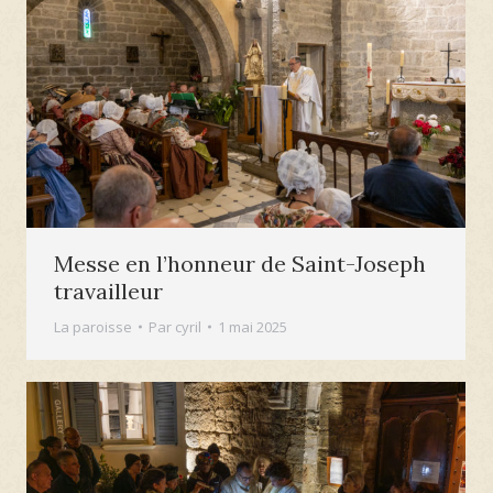
Messe en l’honneur de Saint-Joseph
travailleur
La paroisse
Par
cyril
1 mai 2025