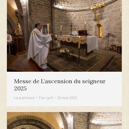
Messe de L’ascension du seigneur
2025
La paroisse
Par
cyril
30 mai 2025